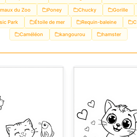
imaux du Zoo
Poney
Chucky
Gorille
sic Park
Étoile de mer
Requin-baleine
C
Caméléon
kangourou
hamster