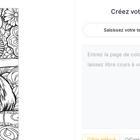
 relations parents enfants.
Créez vot
Saisissez votre t
Par défaut
Carr