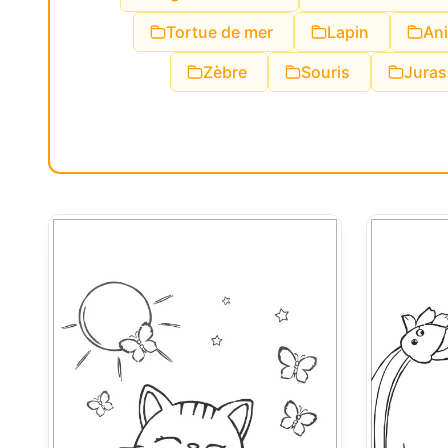
Tortue de mer
Lapin
An
Zèbre
Souris
Juras