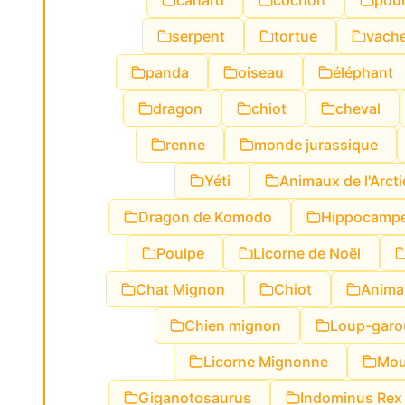
canard
cochon
poul
serpent
tortue
vach
panda
oiseau
éléphant
dragon
chiot
cheval
renne
monde jurassique
Yéti
Animaux de l'Arct
Dragon de Komodo
Hippocamp
Poulpe
Licorne de Noël
Chat Mignon
Chiot
Animal
Chien mignon
Loup-garo
Licorne Mignonne
Mou
Giganotosaurus
Indominus Rex