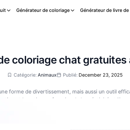
uit
Générateur de coloriage
Générateur de livre de
e coloriage chat gratuites
Catégorie:
Animaux
Publié:
December 23, 2025
ne forme de divertissement, mais aussi un outil eff
tion et la patience, favoriser la la créativité et l'im
ibles en téléchargement gratuit, aux formats PDF et
enfants sont exercées. En même temps, c'est aussi un 
peut également améliorer la reconnaissance des couleu
et de soulager le stress. De plus, le coloriage peut d