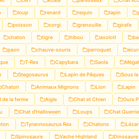
et
cerf
koala
paresseux
Chat lic
e
loup
renard
requin
lapin
poisson
corgi
grenouille
girafe
chaton
tigre
hibou
axolotl
ba
paon
chauve-souris
perroquet
écur
ique
T-Rex
Capybara
Saola
Méga
e
Stegosaurus
Lapin de Pâques
Sous la
Chaton
Animaux Mignons
Lion
Lapin
 de la ferme
Aigle
Chat et Chien
Ours 
u
Chat d'Halloween
Loups
Chat Guerrie
ton
Tyrannosaurus Rex
Chatons
Lézar
Spinosaure
Vache Highland
Dinosaure