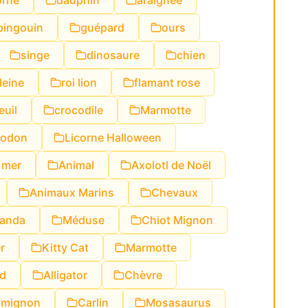
orne
dauphin
araignée
pingouin
guépard
ours
singe
dinosaure
chien
leine
roi lion
flamant rose
euil
crocodile
Marmotte
lodon
Licorne Halloween
 mer
Animal
Axolotl de Noël
Animaux Marins
Chevaux
Panda
Méduse
Chiot Mignon
r
Kitty Cat
Marmotte
d
Alligator
Chèvre
 mignon
Carlin
Mosasaurus