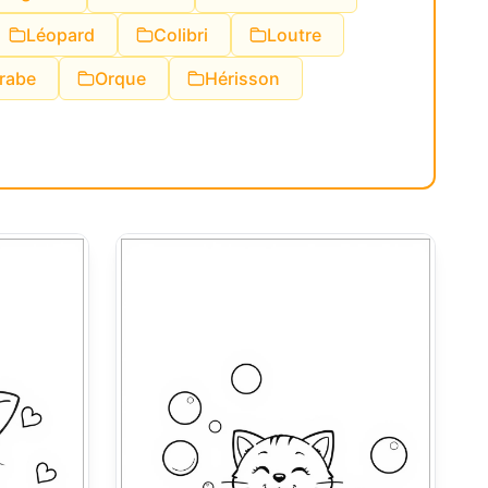
Léopard
Colibri
Loutre
rabe
Orque
Hérisson