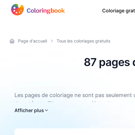
Coloriage grat
Page d'accueil
Tous les coloriages gratuits
87 pages d
Les pages de coloriage ne sont pas seulement u
des enfants. Elles peuvent améliorer la concentra
Toutes les pages de coloriage chat sont dispon
Afficher plus
coordination œil main et la motricité fine des 
d'aider les enfants à se détendre. Le coloriage 
coloriage est aussi un bon moyen de se détendre 