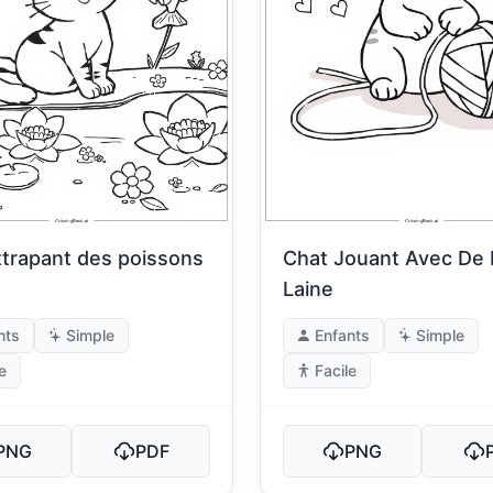
ttrapant des poissons
Chat Jouant Avec De 
Laine
nts
Simple
Enfants
Simple
e
Facile
PNG
PDF
PNG