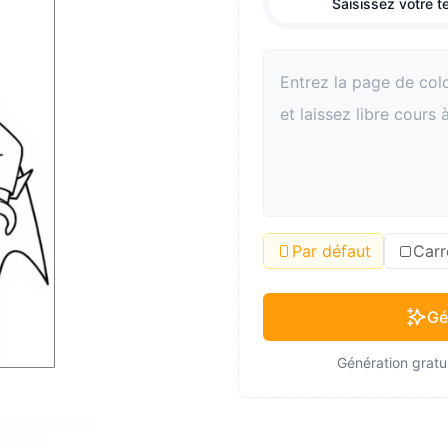
Saisissez votre t
Par défaut
Carr
Gé
Génération gratui