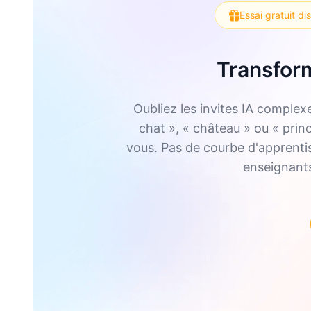
Essai gratuit di
Transform
Oubliez les invites IA complex
chat », « château » ou « prin
vous. Pas de courbe d'apprentiss
enseignants