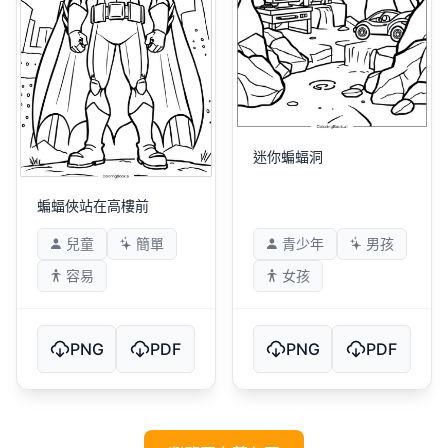
迷你蝙蝠洞
蝙蝠俠站在高樓前
兒童
簡單
青少年
男孩
容易
女孩
PNG
PDF
PNG
PDF