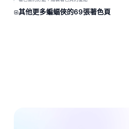
其他更多蝙蝠俠的69張著色頁