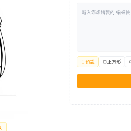
預設
正方形
色