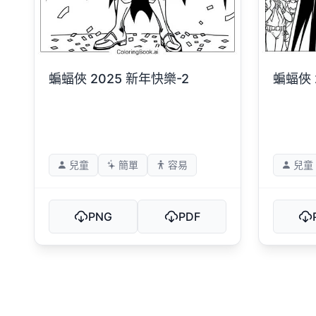
蝙蝠俠 2025 新年快樂-2
蝙蝠俠 
兒童
簡單
容易
兒童
PNG
PDF