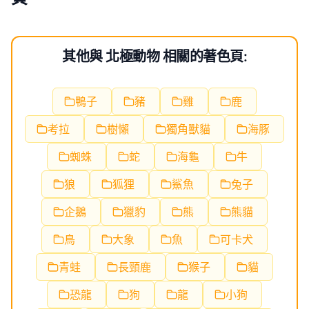
其他與 北極動物 相關的著色頁:
鴨子
豬
雞
鹿
考拉
樹懶
獨角獸貓
海豚
蜘蛛
蛇
海龜
牛
狼
狐狸
鯊魚
兔子
企鵝
獵豹
熊
熊貓
鳥
大象
魚
可卡犬
青蛙
長頸鹿
猴子
貓
恐龍
狗
龍
小狗