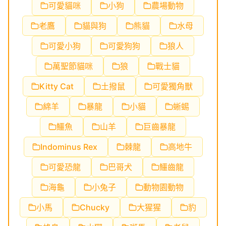
可愛貓咪
小狗
農場動物
老鷹
貓與狗
熊貓
水母
可愛小狗
可愛狗狗
狼人
萬聖節貓咪
狼
戰士貓
Kitty Cat
土撥鼠
可愛獨角獸
綿羊
暴龍
小貓
蜥蜴
鱷魚
山羊
巨齒暴龍
Indominus Rex
棘龍
高地牛
可愛恐龍
巴哥犬
鱷齒龍
海龜
小兔子
動物園動物
小馬
Chucky
大猩猩
豹