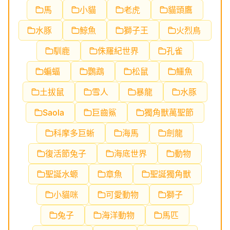
馬
小貓
老虎
貓頭鷹
水豚
鯨魚
獅子王
火烈鳥
馴鹿
侏羅紀世界
孔雀
蝙蝠
鸚鵡
松鼠
鱷魚
土拔鼠
雪人
暴龍
水豚
Saola
巨齒鯊
獨角獸萬聖節
科摩多巨蜥
海馬
劍龍
復活節兔子
海底世界
動物
聖誕水螈
章魚
聖誕獨角獸
小貓咪
可愛動物
獅子
兔子
海洋動物
馬匹