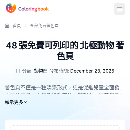
首頁
全部免費著色頁
48 張免費可列印的 北極動物 著
色頁
分類:
動物
發布時間:
December 23, 2025
著色頁不僅是一種娛樂形式，更是促進兒童全面發展
的有效工具。它們能增強專注力和耐心，培養創造力
所有 北極動物 著色頁均可免費下載，支援 PDF 和
顯示更多
和想像力。在著色過程中，兒童的手眼協調能力和精
PNG。
細運動技能得到鍛鍊。同時，這也是緩解壓力、幫助
孩子放鬆的好方法。著色還能增強色彩識別能力，提
升審美情趣。對於成年人來說，著色也是放鬆和緩解