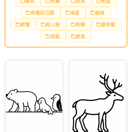
蜂鳥
水獺
斑馬
老鼠
侏羅紀公園
海星
鯨鯊
螃蟹
殺人鯨
刺蝟
變色龍
袋鼠
倉鼠