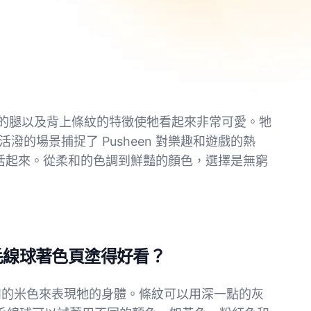
、短短的腿以及背上條紋的特徵使牠看起來非常可愛。牠
場景捕捉了 Pusheen 對樂趣和遊戲的熱
 活起來。從柔和的色調到鮮豔的顏色，選擇是無窮
玩毛線球著色頁塗得好看？
或柔和的米色來表現牠的身體。條紋可以用深一點的灰