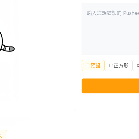
預設
正方形
色