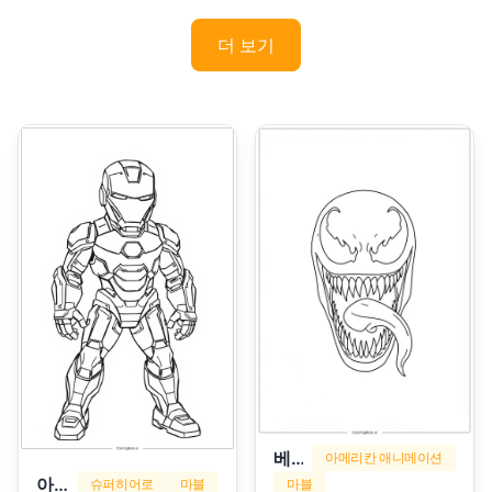
더 보기
베놈
아메리칸 애니메이션
아이언맨
슈퍼히어로
마블
마블