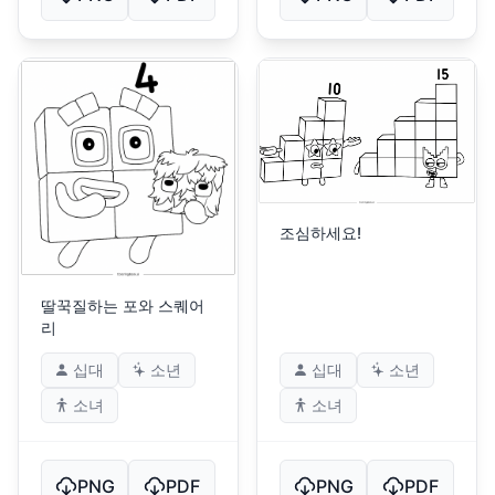
조심하세요!
딸꾹질하는 포와 스퀘어
리
십대
소년
십대
소년
소녀
소녀
PNG
PDF
PNG
PDF