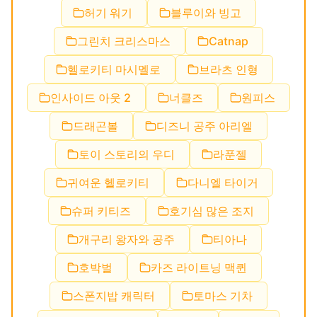
허기 워기
블루이와 빙고
그린치 크리스마스
Catnap
헬로키티 마시멜로
브라츠 인형
인사이드 아웃 2
너클즈
원피스
드래곤볼
디즈니 공주 아리엘
토이 스토리의 우디
라푼젤
귀여운 헬로키티
다니엘 타이거
슈퍼 키티즈
호기심 많은 조지
개구리 왕자와 공주
티아나
호박벌
카즈 라이트닝 맥퀸
스폰지밥 캐릭터
토마스 기차