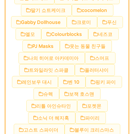
딸기 쇼트케이크
cocomelon
Gabby Dollhouse
크로미
푸신
엘모
Colourblocks
네즈코
PJ Masks
웃는 동물 친구들
나의 히어로 아카데미아
스머프
트와일라잇 스파클
플러터샤이
레인보우 대시
벤 10
핑키 파이
슈렉
보잭 호스맨
리틀 아인슈타인
포켓몬
소닉 더 헤지혹
파이리
고스트 스파이더
블루이 크리스마스