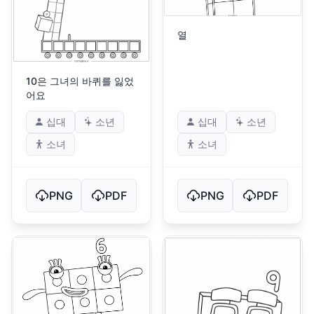
열
10은 그녀의 바퀴를 잃었
어요
십대
소년
십대
소년
소녀
소녀
PNG
PDF
PNG
PDF