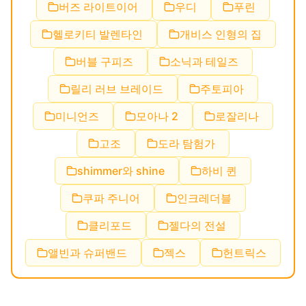
버즈 라이트이어
우디
푸린
헬로키티 발렌타인
개비스 인형의 집
버블 구피즈
소닉과 테일즈
릴리 러브 브레이드
주토피아
미니언즈
모아나 2
로잘리나
고조
도라 탐험가
shimmer와 shine
하비 퀸
쿠파 주니어
인크레더블
클리포드
젤다의 전설
앨빈과 슈퍼밴드
젝스
헌트릭스