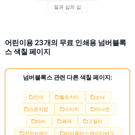
일과 십의 십
어린이용 23개의 무료 인쇄용 넘버블록
스 색칠 페이지
넘버블록스 관련 다른 색칠 페이지:
인어
헬로키티
소닉
스폰지밥
스티치
미니언
바비
페파
고질라
진저브레드
미라클러스 레이디버그