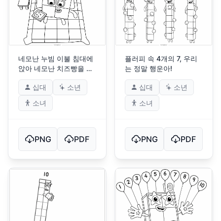
네모난 누빔 이불 침대에
플러피 속 4개의 7, 우리
앉아 네모난 치즈빵을 들
는 정말 행운아!
고 있는 네 명
십대
소년
십대
소년
소녀
소녀
PNG
PDF
PNG
PDF