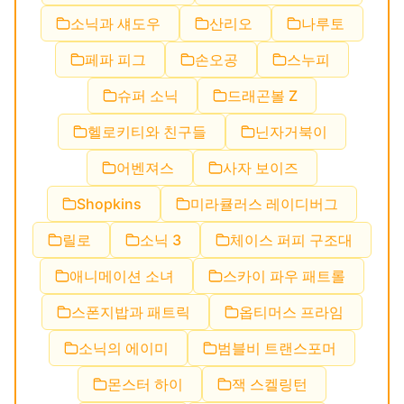
소닉과 섀도우
산리오
나루토
페파 피그
손오공
스누피
슈퍼 소닉
드래곤볼 Z
헬로키티와 친구들
닌자거북이
어벤져스
사자 보이즈
Shopkins
미라큘러스 레이디버그
릴로
소닉 3
체이스 퍼피 구조대
애니메이션 소녀
스카이 파우 패트롤
스폰지밥과 패트릭
옵티머스 프라임
소닉의 에이미
범블비 트랜스포머
몬스터 하이
잭 스켈링턴