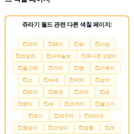
쥬라기 월드 관련 다른 색칠 페이지:
오리
돼지
닭
사슴
코알라
나무늘보
유니콘 고양이
돌고래
거미
뱀
거북이
소
늑대
여우
상어
토끼
펭귄
치타
곰
팬더
새
코끼리
물고기
코기
개구리
지라프
원숭이
고양이
공룡
개