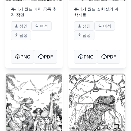
쥬라기 월드 에픽 공룡 추
쥬라기 월드 실험실의 과
격 장면
학자들
성인
여성
성인
여성
남성
남성
PNG
PDF
PNG
PDF