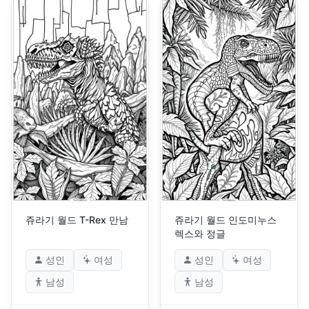
쥬라기 월드 T-Rex 만남
쥬라기 월드 인도미누스
렉스와 정글
성인
여성
성인
여성
남성
남성