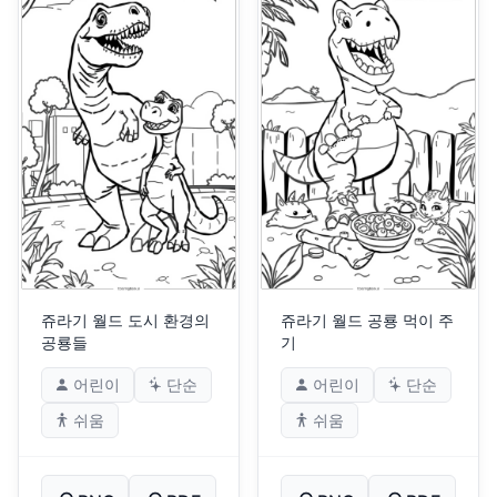
쥬라기 월드 도시 환경의
쥬라기 월드 공룡 먹이 주
공룡들
기
어린이
단순
어린이
단순
쉬움
쉬움