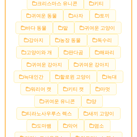
크리스마스 유니콘
키티
귀여운 동물
사자
토끼
바다 동물
말
귀여운 고양이
강아지
농장 동물
독수리
고양이와 개
판다곰
해파리
귀여운 강아지
귀여운 강아지
늑대인간
할로윈 고양이
늑대
워리어 캣
키티 캣
마멋
귀여운 유니콘
양
티라노사우루스 렉스
새끼 고양이
도마뱀
악어
염소