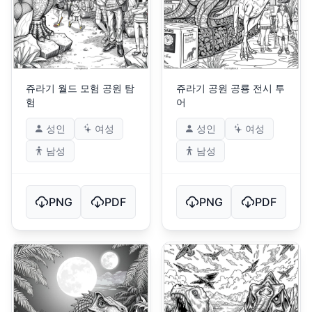
쥬라기 월드 모험 공원 탐
쥬라기 공원 공룡 전시 투
험
어
성인
여성
성인
여성
남성
남성
PNG
PDF
PNG
PDF