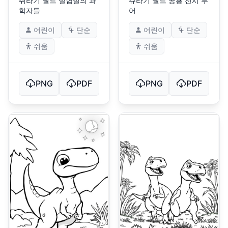
쥐라기 월드 실험실의 과
쥬라기 월드 공룡 전시 투
학자들
어
어린이
단순
어린이
단순
쉬움
쉬움
PNG
PDF
PNG
PDF