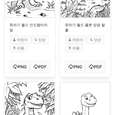
쥬라기 월드 인도랩터의
쥬라기 월드 폴른 킹덤 탈
밤
출
어린이
단순
어린이
단순
쉬움
쉬움
PNG
PDF
PNG
PDF