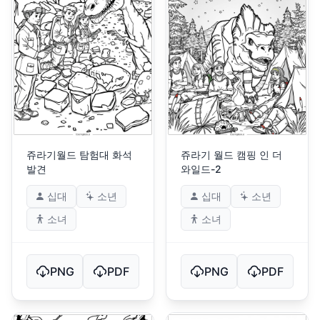
쥬라기월드 탐험대 화석
쥬라기 월드 캠핑 인 더
발견
와일드-2
십대
소년
십대
소년
소녀
소녀
PNG
PDF
PNG
PDF