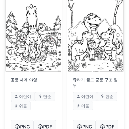
공룡 세계 야영
쥬라기 월드 공룡 구조 임
무
어린이
단순
어린이
단순
쉬움
쉬움
PNG
PDF
PNG
PDF