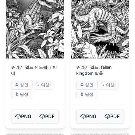
쥬라기 월드 인도랩터 밤
쥬라기 월드: fallen
에
kingdom 탈출
성인
여성
성인
여성
남성
남성
PNG
PDF
PNG
PDF