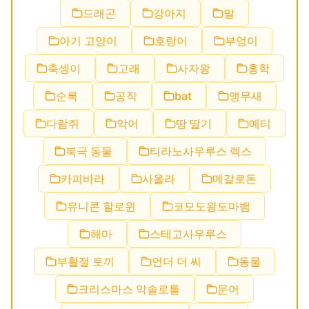
드래곤
강아지
말
아기 고양이
호랑이
부엉이
축셍이
고래
사자왕
홍학
순록
공작
bat
앵무새
다람쥐
악어
땅 딸기
예티
북극 동물
티라노사우루스 렉스
카피바라
사올라
메갈로돈
유니콘 할로윈
코모도왕도마뱀
해마
스테고사우루스
부활절 토끼
언더 더 씨
동물
크리스마스 악솔로틀
문어