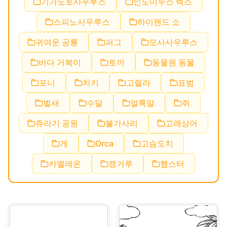
기가노토사우루스
인도미누스 렉스
스피노사우루스
하이랜드 소
귀여운 공룡
퍼그
모사사우루스
바다 거북이
토끼
동물원 동물
포니
처키
고릴라
표범
벌새
수달
얼룩말
쥐
쥬라기 공원
불가사리
고래상어
게
Orca
고슴도치
카멜레온
캥거루
햄스터