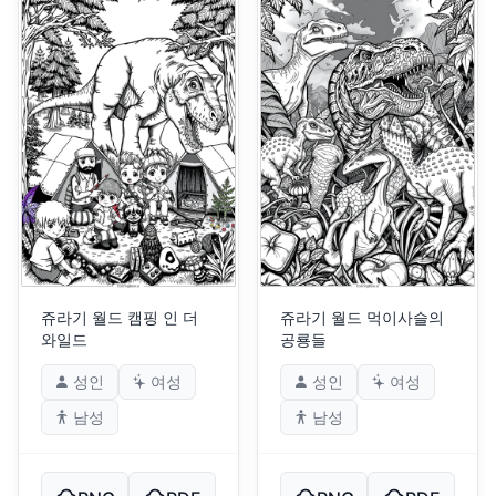
쥬라기 월드 캠핑 인 더
쥬라기 월드 먹이사슬의
와일드
공룡들
성인
여성
성인
여성
남성
남성