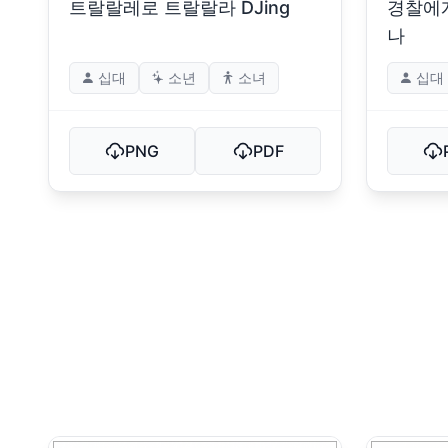
트랄랄레로 트랄랄라 DJing
경찰에
나
십대
소년
소녀
십대
PNG
PDF