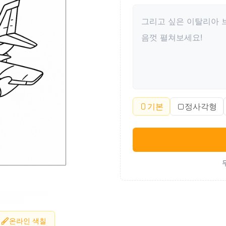
기본
정사각형
온라인 색칠