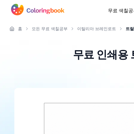
무료 색칠공
홈
모든 무료 색칠공부
이탈리아 브레인로트
트랄
무료 인쇄용