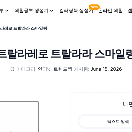
New
부
색칠공부 생성기
컬러링북 생성기
온라인 색칠
라레로 트랄라라 스마일링
 트랄라레로 트랄라라 스마일링
카테고리:
인터넷 트렌드
게시됨:
June 15, 2026
나
텍스트 입력