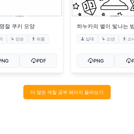
하누카의 별이 빛나는 
명절 쿠키 모양
이
단순
쉬움
십대
소년
소
PNG
PDF
PNG
더 많은 색칠 공부 페이지 둘러보기