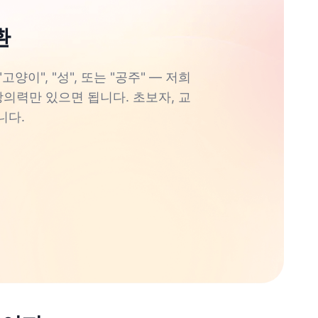
환
이", "성", 또는 "공주" — 저희
창의력만 있으면 됩니다. 초보자, 교
니다.