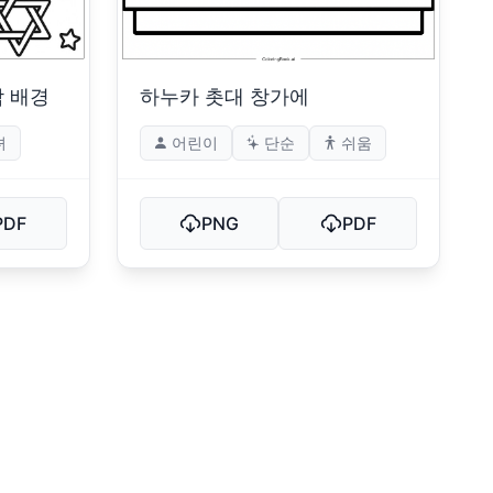
밤 배경
하누카 촛대 창가에
녀
어린이
단순
쉬움
PDF
PNG
PDF