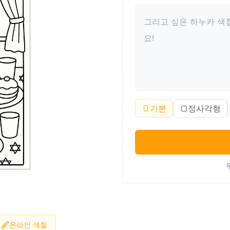
기본
정사각형
온라인 색칠