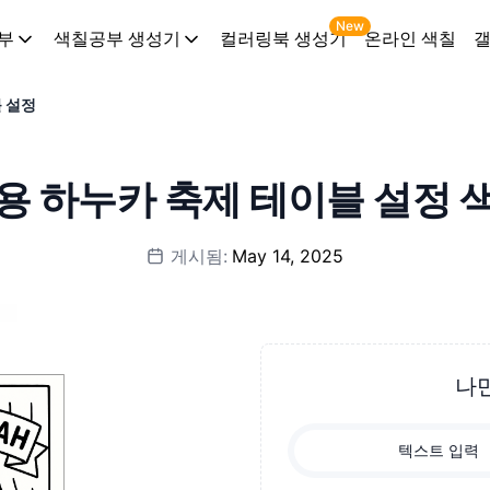
New
부
색칠공부 생성기
컬러링북 생성기
온라인 색칠
 설정
용 하누카 축제 테이블 설정 
게시됨:
May 14, 2025
나
텍스트 입력