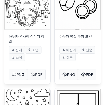
하누카 역사적 이야기 장
하누카 명절 쿠키 모양
면
십대
소년
어린이
단순
소녀
쉬움
PNG
PDF
PNG
PDF