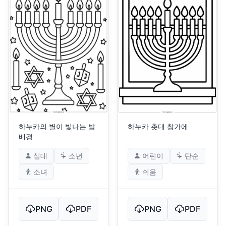
하누카의 별이 빛나는 밤
하누카 촛대 창가에
배경
십대
소년
어린이
단순
소녀
쉬움
PNG
PDF
PNG
PDF