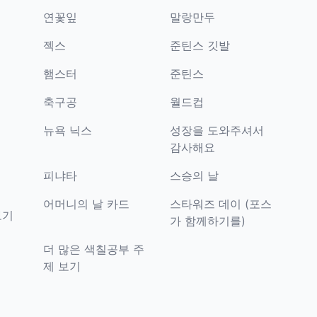
연꽃잎
말랑만두
젝스
준틴스 깃발
햄스터
준틴스
축구공
월드컵
뉴욕 닉스
성장을 도와주셔서
감사해요
피냐타
스승의 날
어머니의 날 카드
스타워즈 데이 (포스
보기
가 함께하기를)
더 많은 색칠공부 주
제 보기