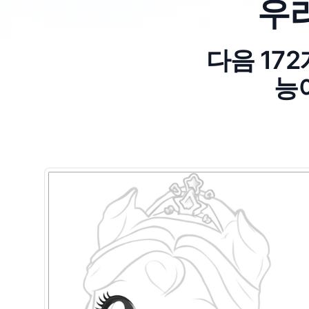
우
다음 17
능