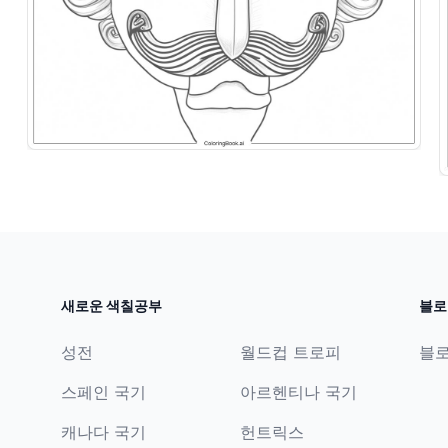
새로운 색칠공부
블로
성전
월드컵 트로피
블
스페인 국기
아르헨티나 국기
캐나다 국기
헌트릭스