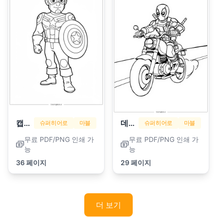
캡틴 아메리카
데드풀
슈퍼히어로
마블
슈퍼히어로
마블
무료 PDF/PNG 인쇄 가
무료 PDF/PNG 인쇄 가
능
능
36 페이지
29 페이지
더 보기