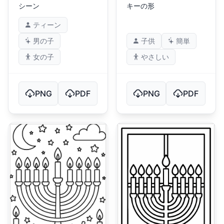
シーン
キーの形
ティーン
男の子
子供
簡単
女の子
やさしい
PNG
PDF
PNG
PDF