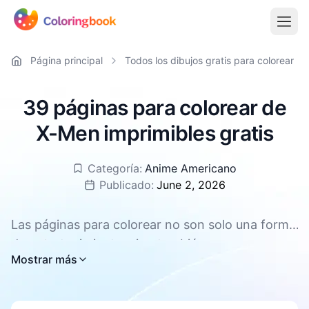
Página principal
Todos los dibujos gratis para colorear
39 páginas para colorear de
X-Men imprimibles gratis
Categoría:
Anime Americano
Publicado:
June 2, 2026
Las páginas para colorear no son solo una forma
de entretenimiento, sino también una
Todas las páginas para colorear de X-Men están
Mostrar más
herramienta eficaz para promover el desarrollo
disponibles para descargar gratis, compatibles
integral de los niños. Pueden mejorar la
con PDF y PNG.
concentración y la paciencia, fomentar la