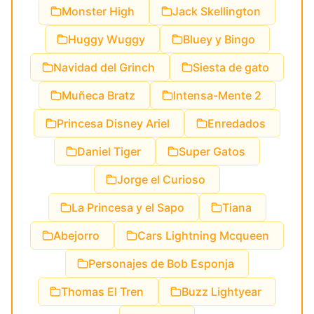
Monster High
Jack Skellington
Huggy Wuggy
Bluey y Bingo
Navidad del Grinch
Siesta de gato
Muñeca Bratz
Intensa-Mente 2
Princesa Disney Ariel
Enredados
Daniel Tiger
Super Gatos
Jorge el Curioso
La Princesa y el Sapo
Tiana
Abejorro
Cars Lightning Mcqueen
Personajes de Bob Esponja
Thomas El Tren
Buzz Lightyear