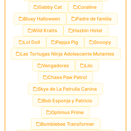
Gabby Cat
Coraline
Bluey Halloween
Padre de familia
Wild Kratts
Hazbin Hotel
Lol Doll
Peppa Pig
Snoopy
Las Tortugas Ninja Adolescente Mutantes
Vengadores
Lilo
Chase Paw Patrol
Skye de La Patrulla Canina
Bob Esponja y Patricio
Optimus Prime
Bumblebee Transformer