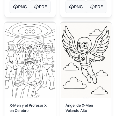
PNG
PDF
PNG
PDF
X-Men y el Profesor X
Ángel de X-Men
en Cerebro
Volando Alto