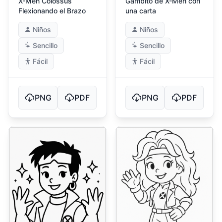
X-Men Colossus
Gambito de X-Men con
Flexionando el Brazo
una carta
Niños
Niños
Sencillo
Sencillo
Fácil
Fácil
PNG
PDF
PNG
PDF