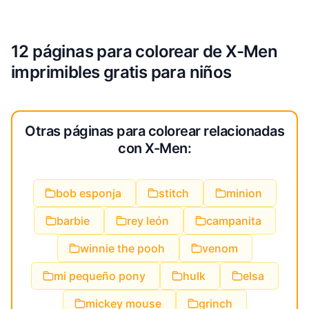
12 páginas para colorear de X-Men
imprimibles gratis para niños
Otras páginas para colorear relacionadas
con X-Men:
bob esponja
stitch
minion
barbie
rey león
campanita
winnie the pooh
venom
mi pequeño pony
hulk
elsa
mickey mouse
grinch