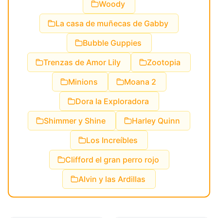
Woody
La casa de muñecas de Gabby
Bubble Guppies
Trenzas de Amor Lily
Zootopia
Minions
Moana 2
Dora la Exploradora
Shimmer y Shine
Harley Quinn
Los Increíbles
Clifford el gran perro rojo
Alvin y las Ardillas