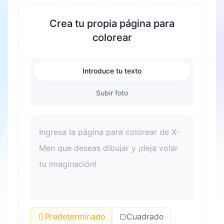
creatividad y la imaginación. Durante el proceso
de colorear, se ejercitan la coordinación mano
Crea tu propia página para
ojo y las habilidades motoras finas de los niños.
colorear
Al mismo tiempo, es una excelente manera de
aliviar el estrés y ayudar a los niños a relajarse.
Introduce tu texto
Colorear también puede mejorar el
reconocimiento del color y el sentido estético.
Subir foto
Para los adultos, colorear también es una buena
forma de relajarse y aliviar el estrés. Además,
colorear puede convertirse en un vínculo para
que las familias pasen tiempo de calidad juntas y
mejoren las relaciones entre padres e hijos.
Predeterminado
Cuadrado