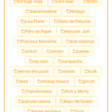
tortuga ninja
care bear
Bratz
Squishmallow
Ninjago
Lisa Frank
Osito de Peluche
Pato de Papel
Monster Jam
Precious Moments
bob esponja
stitch
minion
barbie
rey león
campanita
winnie the pooh
venom
hulk
elsa
mickey mouse
grinch
Transformers
Rick y Morty
patrulla canina
Rayo McQueen
Pastel de Fresa
Dora