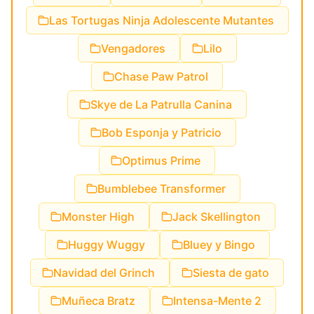
Las Tortugas Ninja Adolescente Mutantes
Vengadores
Lilo
Chase Paw Patrol
Skye de La Patrulla Canina
Bob Esponja y Patricio
Optimus Prime
Bumblebee Transformer
Monster High
Jack Skellington
Huggy Wuggy
Bluey y Bingo
Navidad del Grinch
Siesta de gato
Muñeca Bratz
Intensa-Mente 2