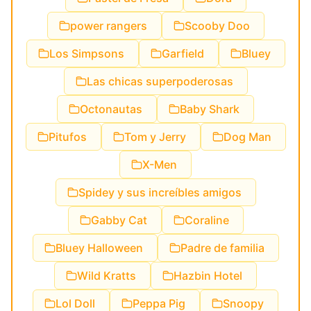
power rangers
Scooby Doo
Los Simpsons
Garfield
Bluey
Las chicas superpoderosas
Octonautas
Baby Shark
Pitufos
Tom y Jerry
Dog Man
X-Men
Spidey y sus increíbles amigos
Gabby Cat
Coraline
Bluey Halloween
Padre de familia
Wild Kratts
Hazbin Hotel
Lol Doll
Peppa Pig
Snoopy