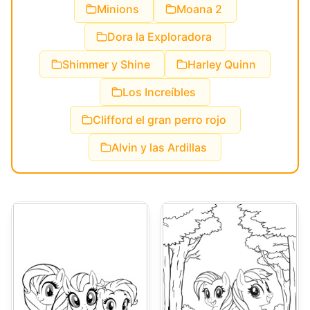
Minions
Moana 2
Dora la Exploradora
Shimmer y Shine
Harley Quinn
Los Increíbles
Clifford el gran perro rojo
Alvin y las Ardillas