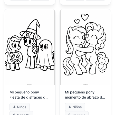
Mi pequeño pony
Mi pequeño pony
Fiesta de disfraces de
momento de abrazo de
Halloween
amistad
Niños
Niños