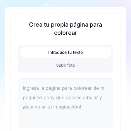
compatibles con PDF y PNG.
concentración y la paciencia, fomentar la
creatividad y la imaginación. Durante el proceso
de colorear, se ejercitan la coordinación mano
Crea tu propia página para
ojo y las habilidades motoras finas de los niños.
colorear
Al mismo tiempo, es una excelente manera de
aliviar el estrés y ayudar a los niños a relajarse.
Introduce tu texto
Colorear también puede mejorar el
reconocimiento del color y el sentido estético.
Subir foto
Para los adultos, colorear también es una buena
forma de relajarse y aliviar el estrés. Además,
colorear puede convertirse en un vínculo para
que las familias pasen tiempo de calidad juntas y
mejoren las relaciones entre padres e hijos.