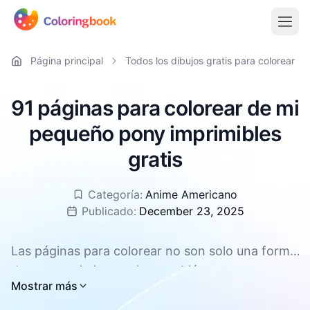
Página principal
Todos los dibujos gratis para colorear
91 páginas para colorear de mi
pequeño pony imprimibles
gratis
Categoría:
Anime Americano
Publicado:
December 23, 2025
Las páginas para colorear no son solo una forma
de entretenimiento, sino también una
Todas las páginas para colorear de mi pequeño
Mostrar más
herramienta eficaz para promover el desarrollo
pony están disponibles para descargar gratis,
integral de los niños. Pueden mejorar la