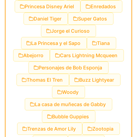
Princesa Disney Ariel
Enredados
Daniel Tiger
Super Gatos
Jorge el Curioso
La Princesa y el Sapo
Tiana
Abejorro
Cars Lightning Mcqueen
Personajes de Bob Esponja
Thomas El Tren
Buzz Lightyear
Woody
La casa de muñecas de Gabby
Bubble Guppies
Trenzas de Amor Lily
Zootopia