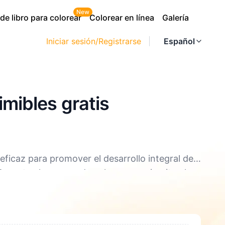
New
e libro para colorear
Colorear en línea
Galería
Iniciar sesión/Registrarse
Español
imibles gratis
ficaz para promover el desarrollo integral de
urante el proceso de colorear, se ejercitan la
n PDF y PNG.
e manera de aliviar el estrés y ayudar a los
 Para los adultos, colorear también es una buena
 familias pasen tiempo de calidad juntas y