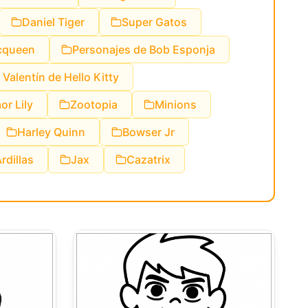
Daniel Tiger
Super Gatos
cqueen
Personajes de Bob Esponja
 Valentín de Hello Kitty
r Lily
Zootopia
Minions
Harley Quinn
Bowser Jr
Ardillas
Jax
Cazatrix