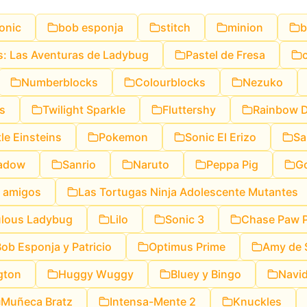
onic
bob esponja
stitch
minion
b
s: Las Aventuras de Ladybug
Pastel de Fresa
Numberblocks
Colourblocks
Nezuko
os
Twilight Sparkle
Fluttershy
Rainbow 
tle Einsteins
Pokemon
Sonic El Erizo
Sa
hadow
Sanrio
Naruto
Peppa Pig
G
y amigos
Las Tortugas Ninja Adolescente Mutantes
ulous Ladybug
Lilo
Sonic 3
Chase Paw P
ob Esponja y Patricio
Optimus Prime
Amy de 
gton
Huggy Wuggy
Bluey y Bingo
Navid
Muñeca Bratz
Intensa-Mente 2
Knuckles