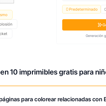
Predeterminado
ismo
plosión
G
cket
Generación g
en 10 imprimibles gratis para ni
páginas para colorear relacionadas con 