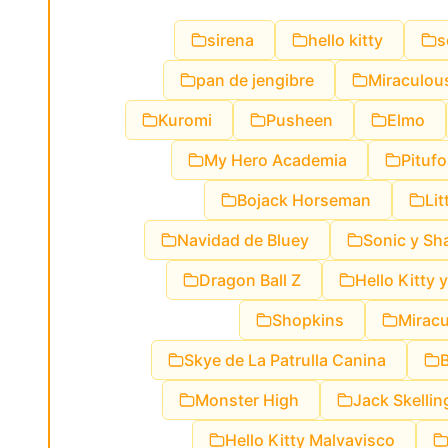
sirena
hello kitty
s
pan de jengibre
Miraculou
Kuromi
Pusheen
Elmo
My Hero Academia
Pituf
Bojack Horseman
Lit
Navidad de Bluey
Sonic y S
Dragon Ball Z
Hello Kitty 
Shopkins
Mirac
Skye de La Patrulla Canina
B
Monster High
Jack Skellin
Hello Kitty Malvavisco