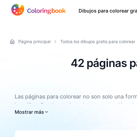
Dibujos para colorear gra
Página principal
Todos los dibujos gratis para colorear
42 páginas pa
Las páginas para colorear no son solo una form
los niños. Pueden mejorar la concentración y la 
Todas las páginas para colorear de Ben 10 est
Mostrar más
coordinación mano ojo y las habilidades motoras
niños a relajarse. Colorear también puede mejor
forma de relajarse y aliviar el estrés. Además, 