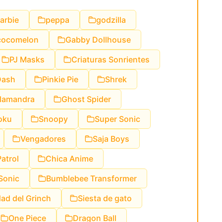
arbie
peppa
godzilla
cocomelon
Gabby Dollhouse
PJ Masks
Criaturas Sonrientes
Dash
Pinkie Pie
Shrek
lamandra
Ghost Spider
oku
Snoopy
Super Sonic
Vengadores
Saja Boys
atrol
Chica Anime
Sonic
Bumblebee Transformer
ad del Grinch
Siesta de gato
One Piece
Dragon Ball