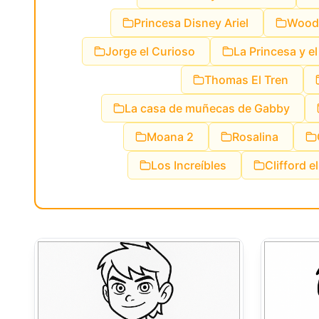
Princesa Disney Ariel
Woody
Jorge el Curioso
La Princesa y e
Thomas El Tren
La casa de muñecas de Gabby
Moana 2
Rosalina
Los Increíbles
Clifford e