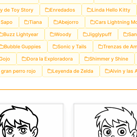
 de Toy Story
Enredados
Linda Hello Kitty
l Sapo
Tiana
Abejorro
Cars Lightning M
Buzz Lightyear
Woody
Jigglypuff
San
Bubble Guppies
Sonic y Tails
Trenzas de Amo
Gojo
Dora la Exploradora
Shimmer y Shine
l gran perro rojo
Leyenda de Zelda
Alvin y las 