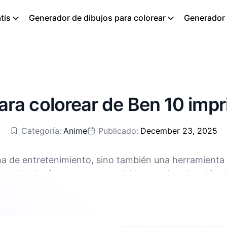
tis
Generador de dibujos para colorear
Generador d
ra colorear de Ben 10 impr
Categoría:
Anime
Publicado:
December 23, 2025
a de entretenimiento, sino también una herramienta e
paciencia, fomentar la creatividad y la imaginación. D
án disponibles para descargar gratis, compatibles co
 finas de los niños. Al mismo tiempo, es una excelent
ar el reconocimiento del color y el sentido estético.
colorear puede convertirse en un vínculo para que las