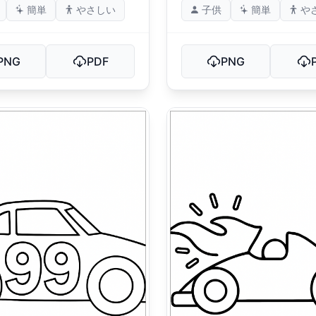
簡単
やさしい
子供
簡単
や
PNG
PDF
PNG