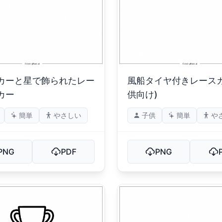
カーと星で飾られたレー
風船タイヤ付きレースカ
カー
供向け)
簡単
やさしい
子供
簡単
や
PNG
PDF
PNG