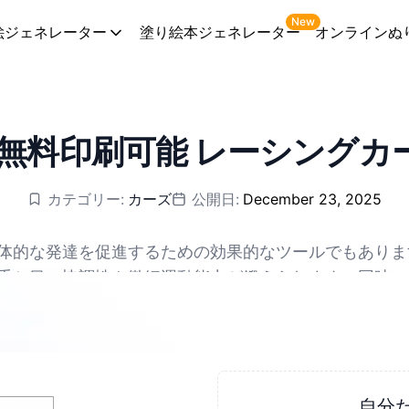
New
絵ジェネレーター
塗り絵本ジェネレーター
オンラインぬ
の無料印刷可能 レーシングカ
カテゴリー:
カーズ
公開日:
December 23, 2025
体的な発達を促進するための効果的なツールでもありま
手と目の協調性や微細運動能力が鍛えられます。同時に
ダウンロードでき、PDFとPNGに対応しています。
は色彩認識を高め、美的感覚を向上させることもできま
は家族が質の高い時間を一緒に過ごし、親子関係を改善
自分