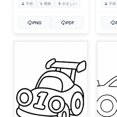
子供
簡単
やさしい
子供
PNG
PDF