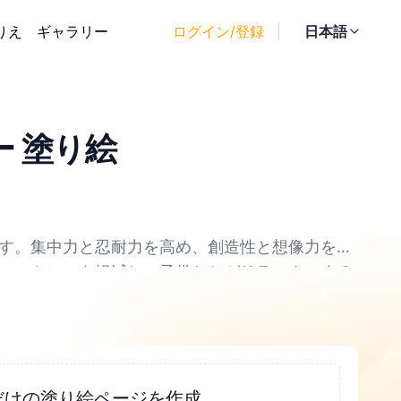
りえ
ギャラリー
ログイン/登録
日本語
ー 塗り絵
す。集中力と忍耐力を高め、創造性と想像力を育
、ストレスを軽減し、子供たちがリラックスする
す。大人にとっても、塗り絵はリラックスしてス
するための絆となることができます。
だけの塗り絵ページを作成