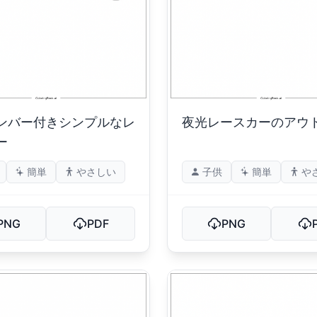
ンバー付きシンプルなレ
夜光レースカーのアウ
ー
簡単
やさしい
子供
簡単
や
PNG
PDF
PNG