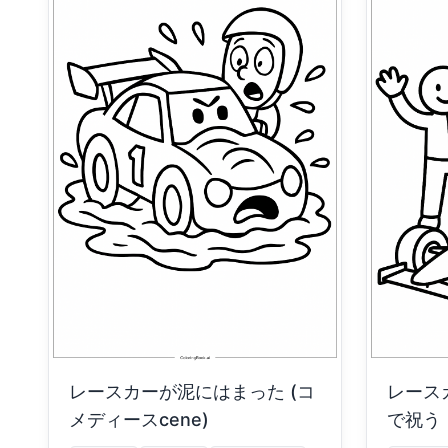
レースカーが泥にはまった (コ
レース
メディースcene)
で祝う