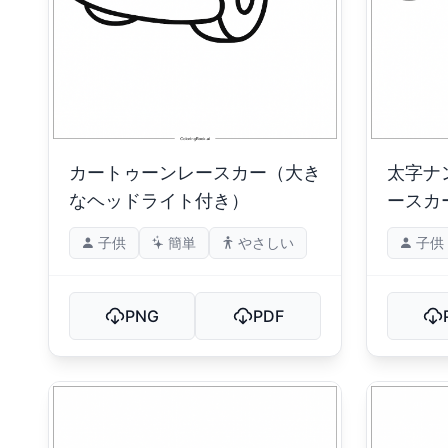
カートゥーンレースカー（大き
太字ナ
なヘッドライト付き）
ースカ
子供
簡単
やさしい
子供
PNG
PDF