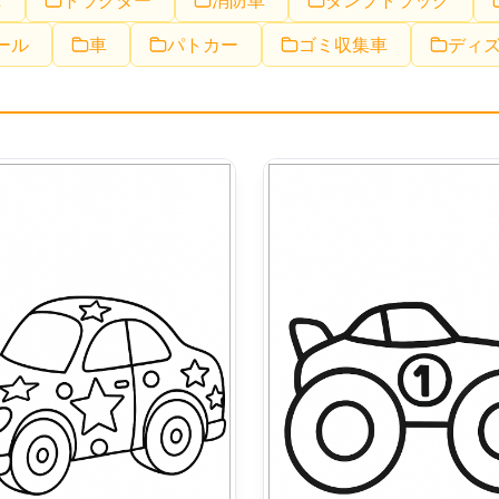
ニ
トラクター
消防車
ダンプトラック
ール
車
パトカー
ゴミ収集車
ディ