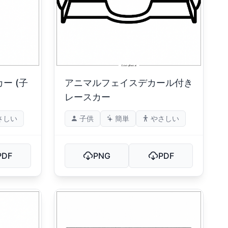
ー (子
アニマルフェイスデカール付き
レースカー
さしい
子供
簡単
やさしい
PDF
PNG
PDF