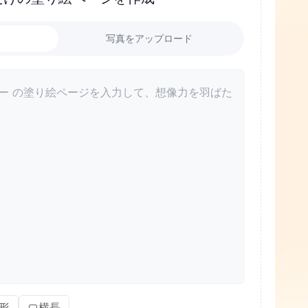
力
写真をアップロード
形
横長