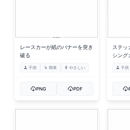
レースカーが紙のバナーを突き
ステッ
破る
シング
子供
簡単
やさしい
子供
PNG
PDF