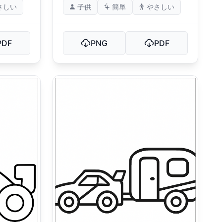
さしい
子供
簡単
やさしい
PDF
PNG
PDF