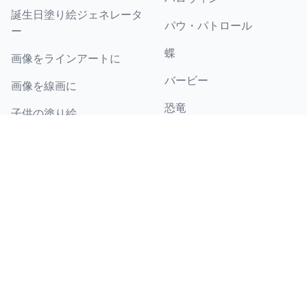
誕生日塗り絵ジェネレータ
パウ・パトロール
ー
蝶
画像をラインアートに
バービー
画像を線画に
恐竜
子供の塗り絵
その他の塗り絵テーマを見
ティーンエイジャーの塗り
る
絵
大人の塗り絵
オンラインぬりえ
新着の塗り絵
ブログ
神殿（ベイト・ハミクダッ
ブログ