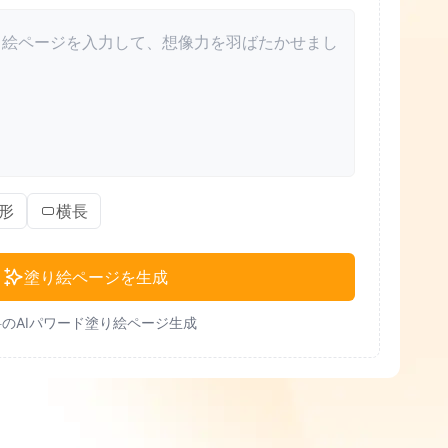
形
横長
塗り絵ページを生成
のAIパワード塗り絵ページ生成