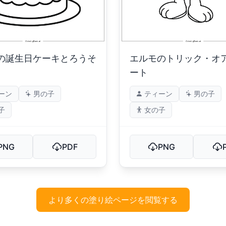
の誕生日ケーキとろうそ
エルモのトリック・オ
ート
ーン
男の子
ティーン
男の子
子
女の子
PNG
PDF
PNG
より多くの塗り絵ページを閲覧する