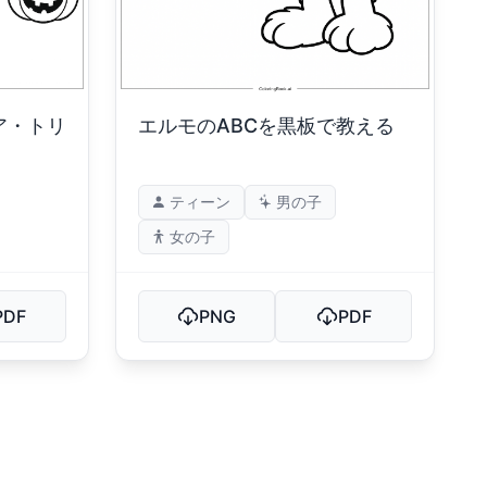
ア・トリ
エルモのABCを黒板で教える
ティーン
男の子
女の子
PDF
PNG
PDF