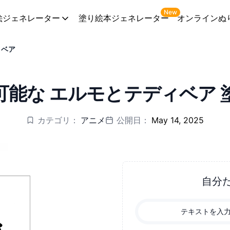
New
絵ジェネレーター
塗り絵本ジェネレーター
オンラインぬ
ィベア
可能な エルモとテディベア 
カテゴリ：
アニメ
公開日：
May 14, 2025
自分
テキストを入