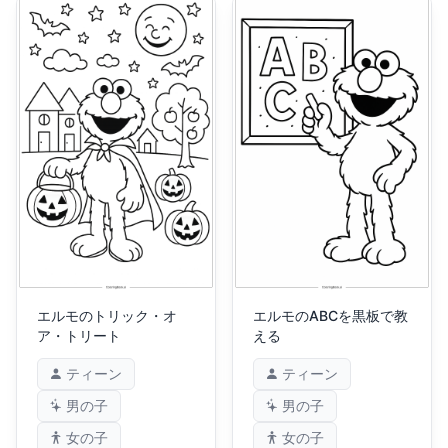
エルモのトリック・オ
エルモのABCを黒板で教
ア・トリート
える
ティーン
ティーン
男の子
男の子
女の子
女の子