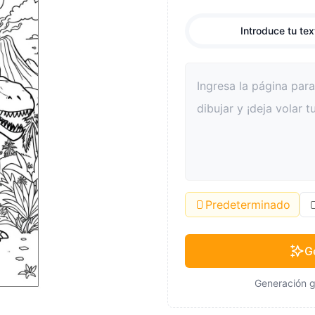
Introduce tu tex
Predeterminado
G
Generación g