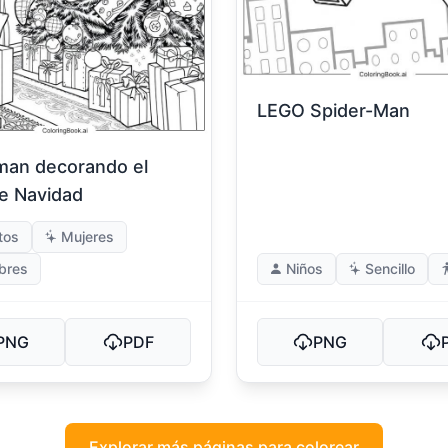
LEGO Spider-Man
man decorando el
de Navidad
tos
Mujeres
bres
Niños
Sencillo
PNG
PDF
PNG
Explorar más páginas para colorear