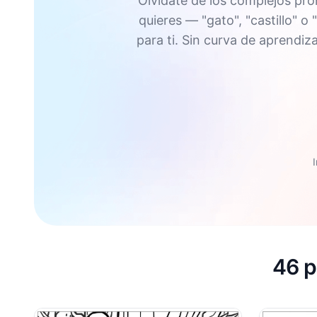
Olvídate de los complejos pr
quieres — "gato", "castillo" 
para ti. Sin curva de aprendiz
46 p