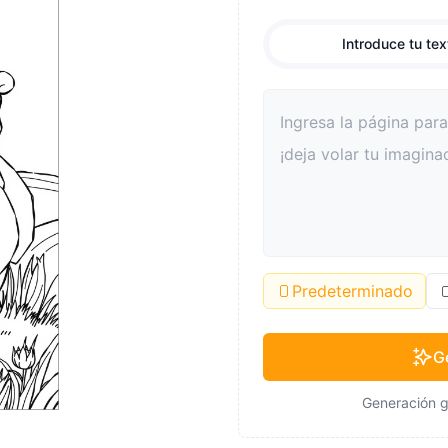
Introduce tu tex
Predeterminado
G
Generación g