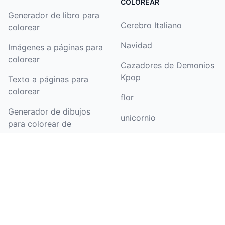
COLOREAR
Generador de libro para
Cerebro Italiano
colorear
Navidad
Imágenes a páginas para
colorear
Cazadores de Demonios
Kpop
Texto a páginas para
colorear
flor
Generador de dibujos
unicornio
para colorear de
nombres
Halloween
Colorear Dibujo
patrulla canina
Generador de páginas
mariposa
para colorear de
barbie
cumpleaños
dinosaurio
Imágenes a arte lineal