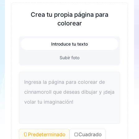
creatividad y la imaginación. Durante el proceso
de colorear, se ejercitan la coordinación mano
Crea tu propia página para
ojo y las habilidades motoras finas de los niños.
colorear
Al mismo tiempo, es una excelente manera de
aliviar el estrés y ayudar a los niños a relajarse.
Introduce tu texto
Colorear también puede mejorar el
reconocimiento del color y el sentido estético.
Subir foto
Para los adultos, colorear también es una buena
forma de relajarse y aliviar el estrés. Además,
colorear puede convertirse en un vínculo para
que las familias pasen tiempo de calidad juntas y
mejoren las relaciones entre padres e hijos.
Predeterminado
Cuadrado