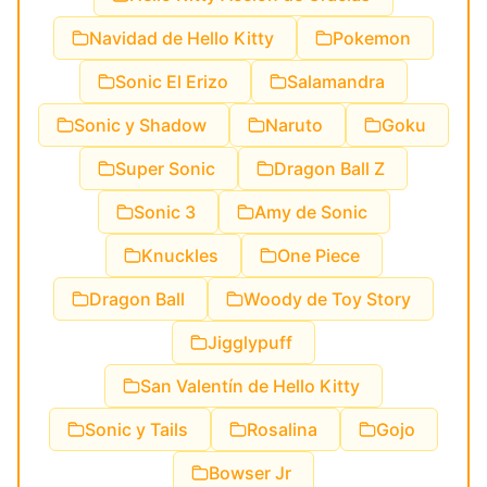
Navidad de Hello Kitty
Pokemon
Sonic El Erizo
Salamandra
Sonic y Shadow
Naruto
Goku
Super Sonic
Dragon Ball Z
Sonic 3
Amy de Sonic
Knuckles
One Piece
Dragon Ball
Woody de Toy Story
Jigglypuff
San Valentín de Hello Kitty
Sonic y Tails
Rosalina
Gojo
Bowser Jr