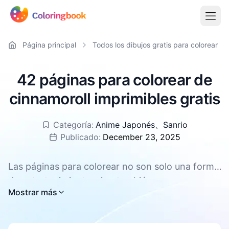
Página principal
Todos los dibujos gratis para colorear
42 páginas para colorear de
cinnamoroll imprimibles gratis
Categoría:
Anime Japonés
、
Sanrio
Publicado:
December 23, 2025
Las páginas para colorear no son solo una forma
de entretenimiento, sino también una
Todas las páginas para colorear de cinnamoroll
Mostrar más
herramienta eficaz para promover el desarrollo
están disponibles para descargar gratis,
integral de los niños. Pueden mejorar la
compatibles con PDF y PNG.
concentración y la paciencia, fomentar la