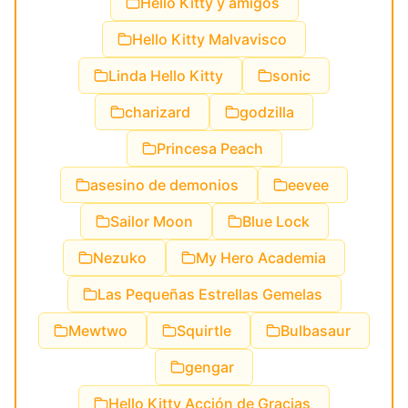
Hello Kitty y amigos
Hello Kitty Malvavisco
Linda Hello Kitty
sonic
charizard
godzilla
Princesa Peach
asesino de demonios
eevee
Sailor Moon
Blue Lock
Nezuko
My Hero Academia
Las Pequeñas Estrellas Gemelas
Mewtwo
Squirtle
Bulbasaur
gengar
Hello Kitty Acción de Gracias