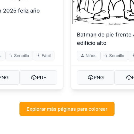
 2025 feliz año
Batman de pie frente 
edificio alto
s
Sencillo
Fácil
Niños
Sencillo
PNG
PDF
PNG
Explorar más páginas para colorear