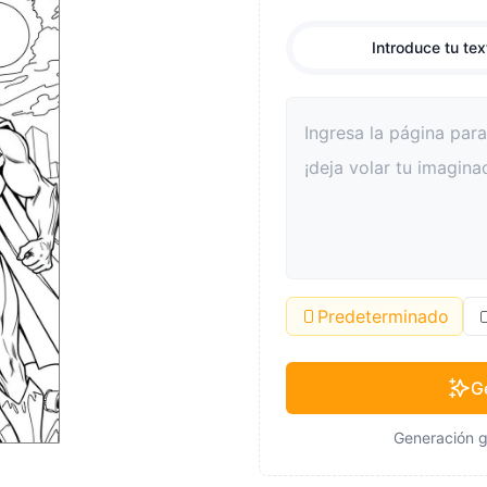
Introduce tu tex
Predeterminado
G
Generación g