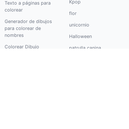
Kpop
Texto a páginas para
colorear
flor
Generador de dibujos
unicornio
para colorear de
nombres
Halloween
Colorear Dibujo
patrulla canina
Generador de páginas
mariposa
para colorear de
barbie
cumpleaños
dinosaurio
Imágenes a arte lineal
Ver más temas de
Imágenes a dibujos
dibujos para colorear
lineales
Dibujos para colorear
para niños