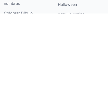
nombres
Halloween
Colorear Dibujo
patrulla canina
Generador de páginas
mariposa
para colorear de
barbie
cumpleaños
dinosaurio
Imágenes a arte lineal
Ver más temas de
Imágenes a dibujos
dibujos para colorear
lineales
Dibujos para colorear
para niños
Dibujos para colorear
para adolescentes
Dibujos para colorear
para adultos