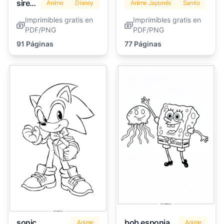
sirena
Anime
Disney
Anime Japonés
Sanrio
Imprimibles gratis en
Imprimibles gratis en
PDF/PNG
PDF/PNG
91 Páginas
77 Páginas
sonic
bob esponja
Anime
Anime